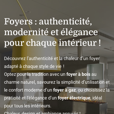
Foyers : authenticité,
modernité et élégance
pour chaque intérieur !
Découvrez l’authenticité et la chaleur d’un foyer
adapté à chaque style de vie !
Optez pour la tradition avec un
foyer à bois
au
charme naturel, savourez la simplicité d’utilisation et
le confort moderne d’un
foyer à gaz
, ou choisissez la
praticité et l’élégance d’un
foyer électrique
, idéal
pour tous les intérieurs.
Chaleur, design et ambiance assurés !